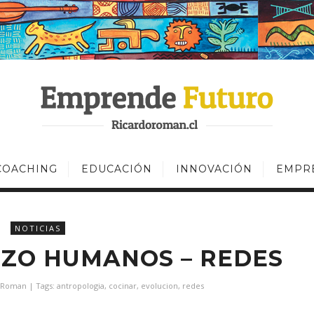
COACHING
EDUCACIÓN
INNOVACIÓN
EMPR
NOTICIAS
IZO HUMANOS – REDES
 Roman
| Tags:
antropologia
,
cocinar
,
evolucion
,
redes