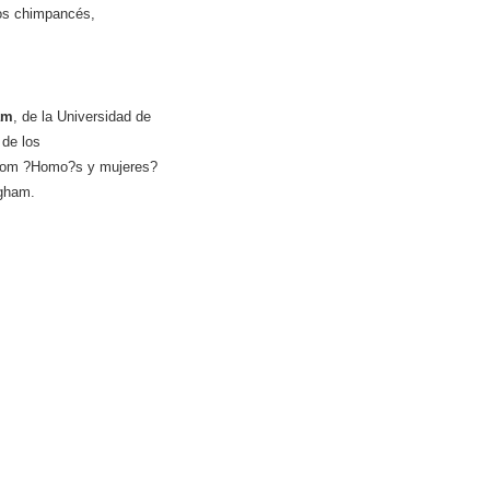
los chimpancés,
am
, de la Universidad de
 de los
tcom ?Homo?s y mujeres?
ngham.