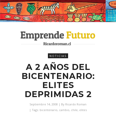
NOTICIAS
A 2 AÑOS DEL
BICENTENARIO:
ELITES
DEPRIMIDAS 2
Septiembre 14, 2008
| By
Ricardo Roman
| Tags:
bicentenario
,
cambio
,
chile
,
elites