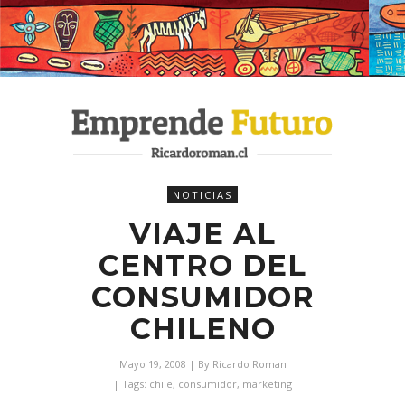
NOTICIAS
VIAJE AL
CENTRO DEL
CONSUMIDOR
CHILENO
Mayo 19, 2008
| By
Ricardo Roman
| Tags:
chile
,
consumidor
,
marketing