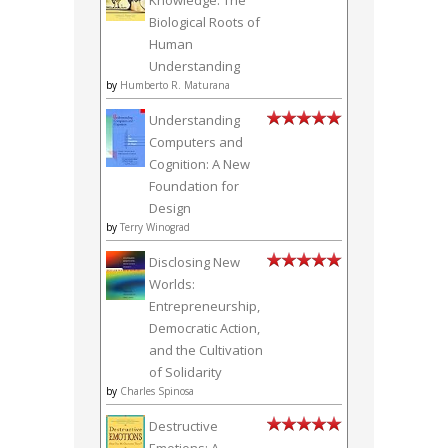
Biological Roots of
Human
Understanding
by
Humberto R. Maturana
Understanding
Computers and
Cognition: A New
Foundation for
Design
by
Terry Winograd
Disclosing New
Worlds:
Entrepreneurship,
Democratic Action,
and the Cultivation
of Solidarity
by
Charles Spinosa
Destructive
Emotions: A