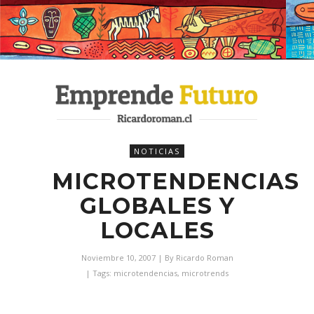
NOTICIAS
MICROTENDENCIAS
GLOBALES Y
LOCALES
Noviembre 10, 2007
| By
Ricardo Roman
| Tags:
microtendencias
,
microtrends