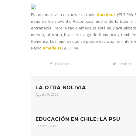
Es una maravilla escuchar la radio
Amadeus
(95.3 FM).
inicio de los noventa. Reconozco mucho de la buenís
entrañable. Pero la radio Amadeus está muy actualizada
mundo, africana, brasilera, algo de flamenco y tambié
flamenco. Lo mejor es que se puede escuchar en internet 
Radio
Amadeus
(95.3 FM)
Facebook
Twitter
LA OTRA BOLIVIA
Agosto 9, 2006
EDUCACIÓN EN CHILE: LA PSU
Enero 5, 2006