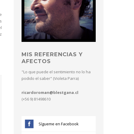
e
s
l
z
MIS REFERENCIAS Y
AFECTOS
"Lo que puede el sentimiento no lo ha
podido el saber" (Violeta Parra)
ricardoroman@blestgana.cl
(+56 9) 81498610
Sígueme en Facebook