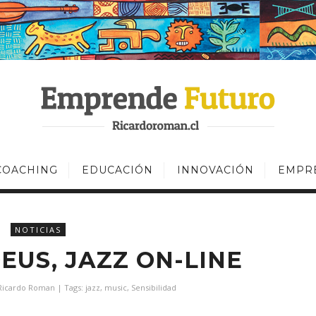
COACHING
EDUCACIÓN
INNOVACIÓN
EMPR
NOTICIAS
EUS, JAZZ ON-LINE
Ricardo Roman
| Tags:
jazz
,
music
,
Sensibilidad