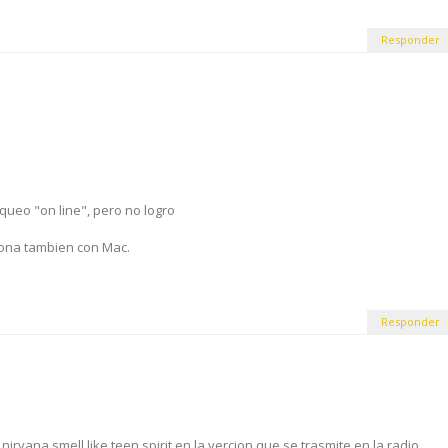
Responder
iqueo "on line", pero no logro
iona tambien con Mac.
Responder
irvana smell like teen spirit en la vercion que se trasmite en la radio