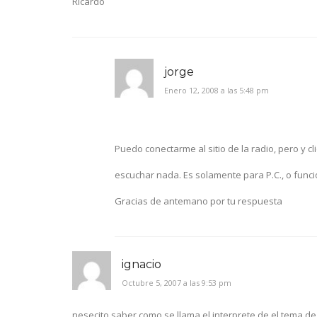
Ricardo
jorge
Enero 12, 2008 a las 5:48 pm
Puedo conectarme al sitio de la radio, pero y cl
escuchar nada. Es solamente para P.C., o func
Gracias de antemano por tu respuesta
ignacio
Octubre 5, 2007 a las 9:53 pm
nesecito saber como se llama el interprete de el tema de n