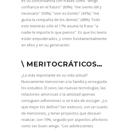
es su concordancia con frases como "tengo
confianza en el futuro" (69%); "me siento útil y
necesario" (56%); "vivir es bonito" (43%); "me
gusta la compañía de los demás" (48%). Todo
esto mientras sólo el 17% asume la frase "a
nadie le importa lo que pienso". Es que los teens
están empoderados, y creen fundamentalmente
en ellos y en su generación.
\ MERITOCRÁTICOS…
¿Lo más importante en su vida actual?
Nuevamente mencionan a la familia y enseguida
los estudios. El sexo, las nuevas tecnologías, las
relaciones amorosas o la amistad apenas
consiguen adhesiones si se trata de escoger. ¿Lo
que mejor los define? Ser exitosos, con un cuarto
de menciones, y tener proyectos que desean
realizar, con 19%, seguido por aspectos afectivos
como ser buen amigo. "Los adolescentes