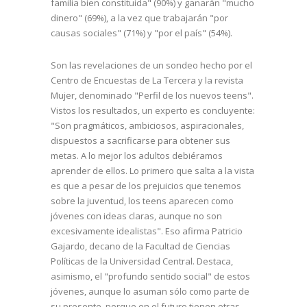
familia bien constituida" (90%) y ganarán "mucho
dinero" (69%), a la vez que trabajarán "por
causas sociales" (71%) y "por el país" (54%).
Son las revelaciones de un sondeo hecho por el
Centro de Encuestas de La Tercera y la revista
Mujer, denominado "Perfil de los nuevos teens".
Vistos los resultados, un experto es concluyente:
"Son pragmáticos, ambiciosos, aspiracionales,
dispuestos a sacrificarse para obtener sus
metas. A lo mejor los adultos debiéramos
aprender de ellos. Lo primero que salta a la vista
es que a pesar de los prejuicios que tenemos
sobre la juventud, los teens aparecen como
jóvenes con ideas claras, aunque no son
excesivamente idealistas". Eso afirma Patricio
Gajardo, decano de la Facultad de Ciencias
Políticas de la Universidad Central. Destaca,
asimismo, el "profundo sentido social" de estos
jóvenes, aunque lo asuman sólo como parte de
su presente, porque en el futuro tienen otras