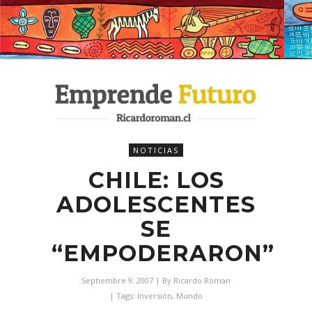
NOTICIAS
CHILE: LOS
ADOLESCENTES
SE
“EMPODERARON”
Septiembre 9, 2007
| By
Ricardo Roman
| Tags:
Inversión
,
Mundo