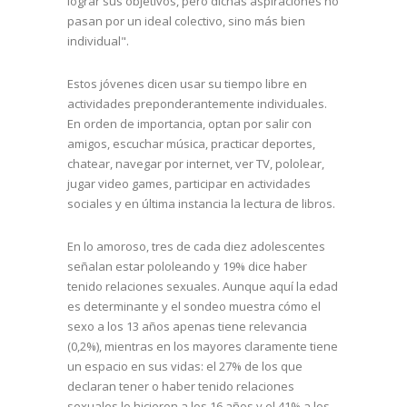
lograr sus objetivos, pero dichas aspiraciones no
pasan por un ideal colectivo, sino más bien
individual".
Estos jóvenes dicen usar su tiempo libre en
actividades preponderantemente individuales.
En orden de importancia, optan por salir con
amigos, escuchar música, practicar deportes,
chatear, navegar por internet, ver TV, pololear,
jugar video games, participar en actividades
sociales y en última instancia la lectura de libros.
En lo amoroso, tres de cada diez adolescentes
señalan estar pololeando y 19% dice haber
tenido relaciones sexuales. Aunque aquí la edad
es determinante y el sondeo muestra cómo el
sexo a los 13 años apenas tiene relevancia
(0,2%), mientras en los mayores claramente tiene
un espacio en sus vidas: el 27% de los que
declaran tener o haber tenido relaciones
sexuales lo hicieron a los 16 años y el 41% a los