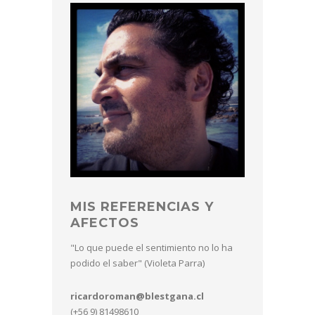
MIS REFERENCIAS Y
AFECTOS
"Lo que puede el sentimiento no lo ha
podido el saber" (Violeta Parra)
ricardoroman@blestgana.cl
(+56 9) 81498610