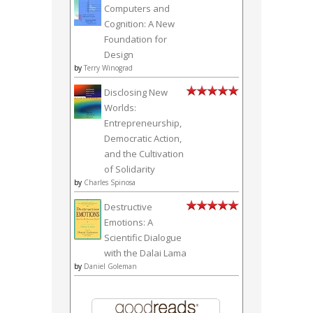
Computers and
Cognition: A New
Foundation for
Design
by
Terry Winograd
Disclosing New
Worlds:
Entrepreneurship,
Democratic Action,
and the Cultivation
of Solidarity
by
Charles Spinosa
Destructive
Emotions: A
Scientific Dialogue
with the Dalai Lama
by
Daniel Goleman