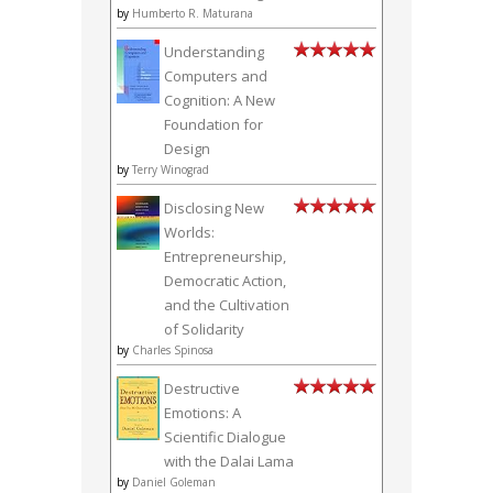
by
Humberto R. Maturana
Understanding
Computers and
Cognition: A New
Foundation for
Design
by
Terry Winograd
Disclosing New
Worlds:
Entrepreneurship,
Democratic Action,
and the Cultivation
of Solidarity
by
Charles Spinosa
Destructive
Emotions: A
Scientific Dialogue
with the Dalai Lama
by
Daniel Goleman