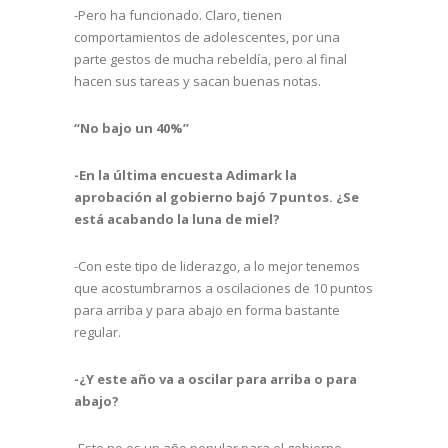
-Pero ha funcionado. Claro, tienen
comportamientos de adolescentes, por una
parte gestos de mucha rebeldía, pero al final
hacen sus tareas y sacan buenas notas.
“No bajo un 40%”
-En la última encuesta Adimark la
aprobación al gobierno bajó 7 puntos. ¿Se
está acabando la luna de miel?
-Con este tipo de liderazgo, a lo mejor tenemos
que acostumbrarnos a oscilaciones de 10 puntos
para arriba y para abajo en forma bastante
regular.
-¿Y este año va a oscilar para arriba o para
abajo?
-Este no es un año popular para el gobierno,