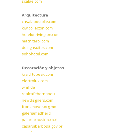
scalae.com
Arquitectura
casalapostolle.com
kiwicollecton.com
hotelonrivington.com
macniteroi.com
designsuites.com
sohohotel.com
Decoración y objetos
kra.cl topeak.com
electrolux.com
wmf.de
realcafebernabeu
newdisgners.com
franzmayer.org.mx
galeriamatthei.cl
palaciocousino.co.cl
casaruibarbosa.gov.br