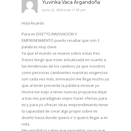
Yuvinka Vaca Argandoña
Junio 23, 2006 a las 11:59 pm
Hola Ricardo
Para mi DISE??O-INNOVACION Y
EMPRENDIMIENTO puedo resaltar que son 3
palabras muy clave.
Ya que el mundo se mueve sobre estas tres
frases tengo que estar actualizada en cuanto a
las tendencias de los cambios ya que nosotros
como personas cambiantes nuestras exigencias
son cada ves más, innovación me llega mucho ya
que al tener presente la palabra innovar yo
misma me exijo a tener nuevas propuesta dejar
a tras mis paradigmas viejos hacer ofertas para
mi y para yo ofrecer otras emprendimiento tener
la capacidad de crear algo propio sobre mi
diseño hacia donde quiero ir o quiero llegar a mi
vida.
Me sensibiliza saber que pequeñas cosas que