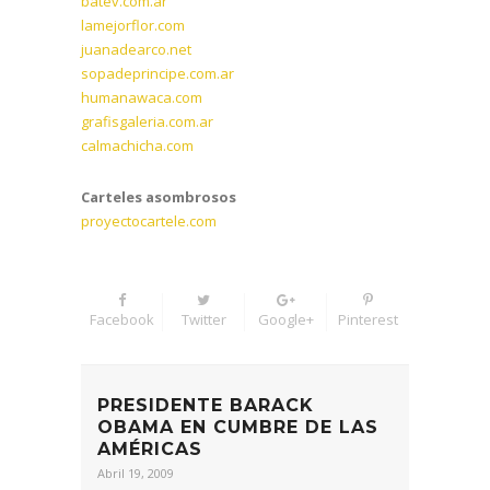
batev.com.ar
lamejorflor.com
juanadearco.net
sopadeprincipe.com.ar
humanawaca.com
grafisgaleria.com.ar
calmachicha.com
Carteles asombrosos
proyectocartele.com
Facebook
Twitter
Google+
Pinterest
PRESIDENTE BARACK
OBAMA EN CUMBRE DE LAS
AMÉRICAS
Abril 19, 2009