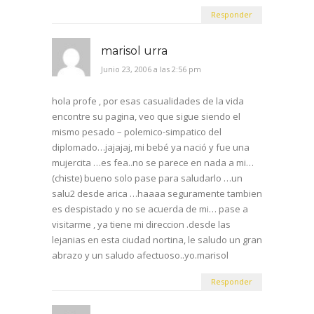
Responder
marisol urra
Junio 23, 2006 a las 2:56 pm
hola profe , por esas casualidades de la vida
encontre su pagina, veo que sigue siendo el
mismo pesado – polemico-simpatico del
diplomado…jajajaj, mi bebé ya nació y fue una
mujercita …es fea..no se parece en nada a mi…
(chiste) bueno solo pase para saludarlo …un
salu2 desde arica …haaaa seguramente tambien
es despistado y no se acuerda de mi… pase a
visitarme , ya tiene mi direccion .desde las
lejanias en esta ciudad nortina, le saludo un gran
abrazo y un saludo afectuoso..yo.marisol
Responder