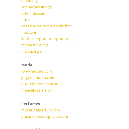
mnad.org
cooperhewitt.org
artemide.com
artek.fi
cassinausa.com/rietveld.html
flos.com
knoll.com/products/product.jsp
momastore.org
malva.org.ar
Moda
www.models.com
jorgemontana.com
bigsurleather.com.ar
maeceloserna.com
Perfumes
museudelperfum.com
php.museesdegrasse.com