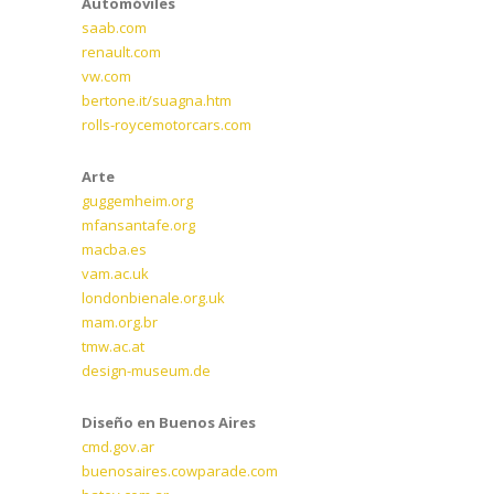
Automóviles
saab.com
renault.com
vw.com
bertone.it/suagna.htm
rolls-roycemotorcars.com
Arte
guggemheim.org
mfansantafe.org
macba.es
vam.ac.uk
londonbienale.org.uk
mam.org.br
tmw.ac.at
design-museum.de
Diseño en Buenos Aires
cmd.gov.ar
buenosaires.cowparade.com