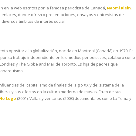
en en la web escritos por la famosa periodista de Canadá,
Naomi Klein
.
e enlaces, donde ofrezco presentaciones, ensayos y entrevistas de
 diversos ámbitos de interés social:
nto opositor a la globalización, nacida en Montreal (Canadá) en 1970. Es
da por su trabajo independiente en los medios periodísticos, colaboró como
Londres y The Globe and Mail de Toronto. Es hija de padres que
l anarquismo.
influencias del capitalismo de finales del siglo XX y del sistema de la
liberal y sus efectos en la cultura moderna de masas. Fruto de sus
No Logo
(2001), Vallas y ventanas (2003) documentales como La Toma y