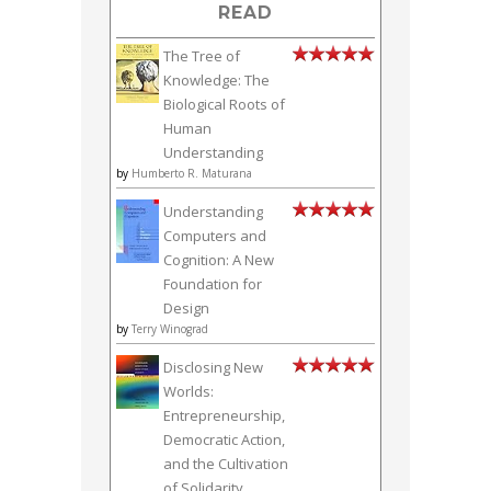
READ
The Tree of
Knowledge: The
Biological Roots of
Human
Understanding
by
Humberto R. Maturana
Understanding
Computers and
Cognition: A New
Foundation for
Design
by
Terry Winograd
Disclosing New
Worlds:
Entrepreneurship,
Democratic Action,
and the Cultivation
of Solidarity