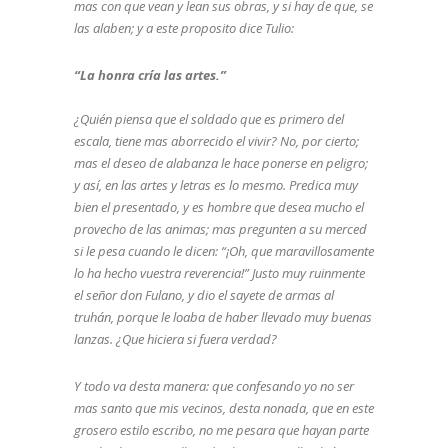
mas con que vean y lean sus obras, y si hay de que, se
las alaben; y a este proposito dice Tulio:
“La honra cría las artes.”
¿Quién piensa que el soldado que es primero del
escala, tiene mas aborrecido el vivir? No, por cierto;
mas el deseo de alabanza le hace ponerse en peligro;
y así, en las artes y letras es lo mesmo. Predica muy
bien el presentado, y es hombre que desea mucho el
provecho de las animas; mas pregunten a su merced
si le pesa cuando le dicen: “¡Oh, que maravillosamente
lo ha hecho vuestra reverencia!” Justo muy ruinmente
el señor don Fulano, y dio el sayete de armas al
truhán, porque le loaba de haber llevado muy buenas
lanzas. ¿Que hiciera si fuera verdad?
Y todo va desta manera: que confesando yo no ser
mas santo que mis vecinos, desta nonada, que en este
grosero estilo escribo, no me pesara que hayan parte