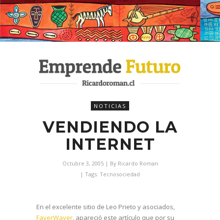
NOTICIAS
VENDIENDO LA
INTERNET
Octubre 3, 2005
| By
Ricardo Roman
| Tags:
Tecnosociedad
En el excelente sitio de Leo Prieto y asociados,
FayerWayer
, apareció este artículo que por su