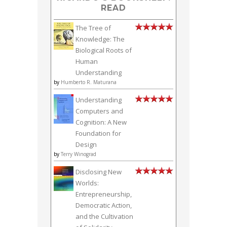
READ
The Tree of
Knowledge: The
Biological Roots of
Human
Understanding
by
Humberto R. Maturana
Understanding
Computers and
Cognition: A New
Foundation for
Design
by
Terry Winograd
Disclosing New
Worlds:
Entrepreneurship,
Democratic Action,
and the Cultivation