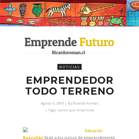
NOTICIAS
EMPRENDEDOR
TODO TERRENO
Agosto 6, 2005
| By
Ricardo Roman
| Tags:
Gente que emprende
Eduardo
Bascuñán
llegó a los cursos de emprendimiento