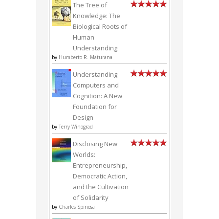
The Tree of
Knowledge: The
Biological Roots of
Human
Understanding
by
Humberto R. Maturana
Understanding
Computers and
Cognition: A New
Foundation for
Design
by
Terry Winograd
Disclosing New
Worlds:
Entrepreneurship,
Democratic Action,
and the Cultivation
of Solidarity
by
Charles Spinosa