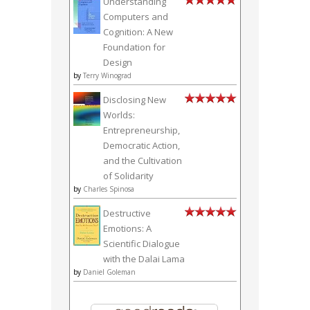
Understanding
Computers and
Cognition: A New
Foundation for
Design
by
Terry Winograd
Disclosing New
Worlds:
Entrepreneurship,
Democratic Action,
and the Cultivation
of Solidarity
by
Charles Spinosa
Destructive
Emotions: A
Scientific Dialogue
with the Dalai Lama
by
Daniel Goleman