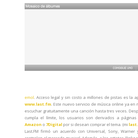
emol
. Acceso legal y sin costo a millones de pistas es la a
www.last.fm
. Este nuevo servicio de música online ya en
escuchar gratuitamente una canción hasta tres veces. Des
cumpla el límite, los usuarios son derivados a págin
Amazon
o
7Digital
por si desean comprar el tema. (mi
last
Last.FM firmó un acuerdo con Universal, Sony, Warner 
controlan el mercado musical. Además, a los artistas "linkea