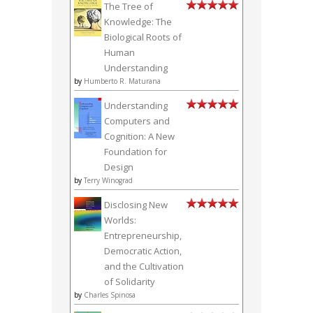
The Tree of
Knowledge: The
Biological Roots of
Human
Understanding
by
Humberto R. Maturana
Understanding
Computers and
Cognition: A New
Foundation for
Design
by
Terry Winograd
Disclosing New
Worlds:
Entrepreneurship,
Democratic Action,
and the Cultivation
of Solidarity
by
Charles Spinosa