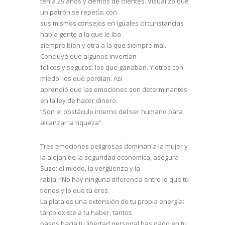
tenía 29 años y cientos de clientes. Visualizó que
un patrón se repetía: con
sus mismos consejos en iguales circunstancias
había gente a la que le iba
siempre bien y otra a la que siempre mal.
Concluyó que algunos invertían
felices y seguros: los que ganaban. Y otros con
miedo: los que perdían. Así
aprendió que las emociones son determinantes
en la ley de hacer dinero.
“Son el obstáculo interno del ser humano para
alcanzar la riqueza”.
Tres emociones peligrosas dominan a la mujer y
la alejan de la seguridad económica, asegura
Suze: el miedo, la vergüenza y la
rabia. “No hay ninguna diferencia entre lo que tú
tienes y lo que tú eres.
La plata es una extensión de tu propia energía:
tanto existe a tu haber, tantos
pasos hacia tu libertad personal has dado en tu