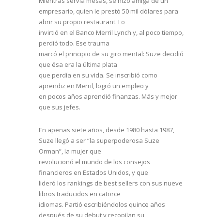
Mientras servía mesas, se hizo amiga de un
empresario, quien le prestó 50 mil dólares para
abrir su propio restaurant. Lo
invirtió en el Banco Merril Lynch y, al poco tiempo,
perdió todo. Ese trauma
marcó el principio de su giro mental: Suze decidió
que ésa era la última plata
que perdía en su vida. Se inscribió como
aprendiz en Merril, logró un empleo y
en pocos años aprendió finanzas. Más y mejor
que sus jefes.
En apenas siete años, desde 1980 hasta 1987,
Suze llegó a ser “la superpoderosa Suze
Orman”, la mujer que
revolucionó el mundo de los consejos
financieros en Estados Unidos, y que
lideró los rankings de best sellers con sus nueve
libros traducidos en catorce
idiomas. Partió escribiéndolos quince años
después de su debut y recopilan su