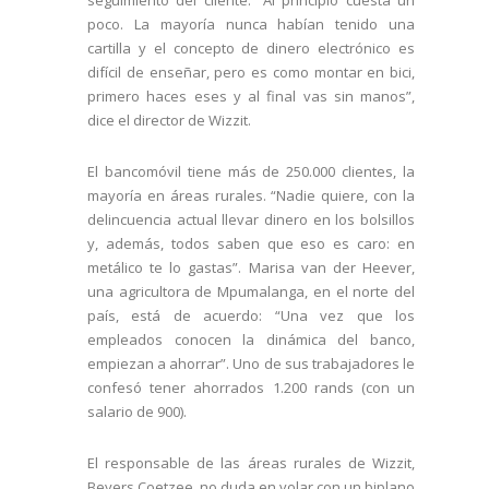
poco. La mayoría nunca habían tenido una
cartilla y el concepto de dinero electrónico es
difícil de enseñar, pero es como montar en bici,
primero haces eses y al final vas sin manos”,
dice el director de Wizzit.
El bancomóvil tiene más de 250.000 clientes, la
mayoría en áreas rurales. “Nadie quiere, con la
delincuencia actual llevar dinero en los bolsillos
y, además, todos saben que eso es caro: en
metálico te lo gastas”. Marisa van der Heever,
una agricultora de Mpumalanga, en el norte del
país, está de acuerdo: “Una vez que los
empleados conocen la dinámica del banco,
empiezan a ahorrar”. Uno de sus trabajadores le
confesó tener ahorrados 1.200 rands (con un
salario de 900).
El responsable de las áreas rurales de Wizzit,
Beyers Coetzee, no duda en volar con un biplano