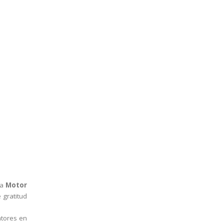
la
Motor
 gratitud
ntores en