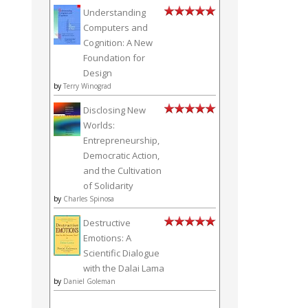
Understanding
Computers and
Cognition: A New
Foundation for
Design
by
Terry Winograd
Disclosing New
Worlds:
Entrepreneurship,
Democratic Action,
and the Cultivation
of Solidarity
by
Charles Spinosa
Destructive
Emotions: A
Scientific Dialogue
with the Dalai Lama
by
Daniel Goleman