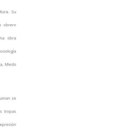
ltura. Su
to obrero
una obra
ociología
da, Miedo
Bauman se
as tropas
epresión