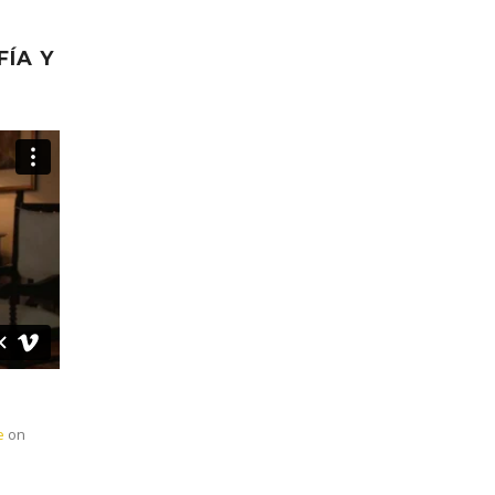
FÍA Y
e
on