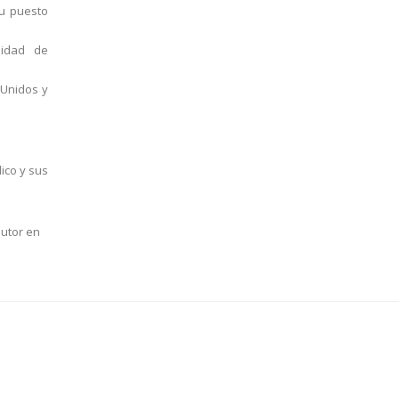
su puesto
sidad de
 Unidos y
ico y sus
autor en