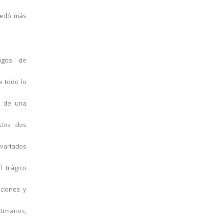
quedó más
igos de
e todo lo
o de una
stos dos
 variados
l trágico
uciones y
imarios,