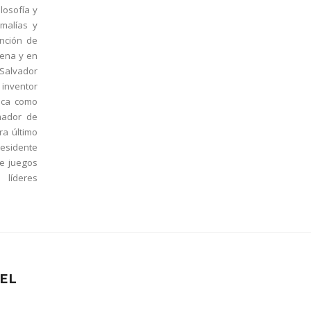
losofía y
malías y
ención de
lena y en
 Salvador
 inventor
tica como
mador de
ra último
residente
de juegos
 líderes
 EL