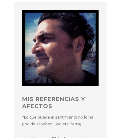
MIS REFERENCIAS Y
AFECTOS
"Lo que puede el sentimiento no lo ha
podido el saber" (Violeta Parra)