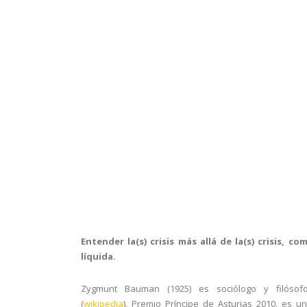
Entender la(s) crisis más allá de la(s) crisis, co
líquida.
Zygmunt Bauman (1925) es sociólogo y filósof
(
wikipedia
). Premio Príncipe de Asturias 2010, es u