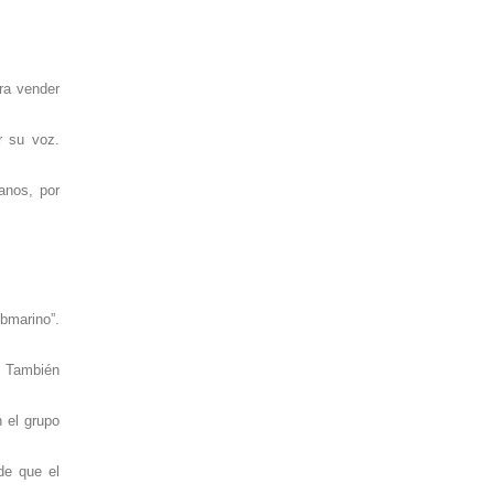
ra vender
r su voz.
anos, por
marino”.
. También
 el grupo
de que el