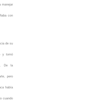
a manejar
oñaba con
cia de su
o y tomó
ia. De la
rte, pero
nca había
ro cuando