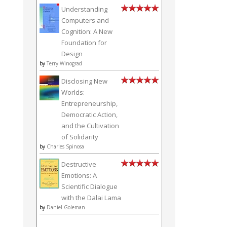
Understanding
Computers and
Cognition: A New
Foundation for
Design
by
Terry Winograd
Disclosing New
Worlds:
Entrepreneurship,
Democratic Action,
and the Cultivation
of Solidarity
by
Charles Spinosa
Destructive
Emotions: A
Scientific Dialogue
with the Dalai Lama
by
Daniel Goleman