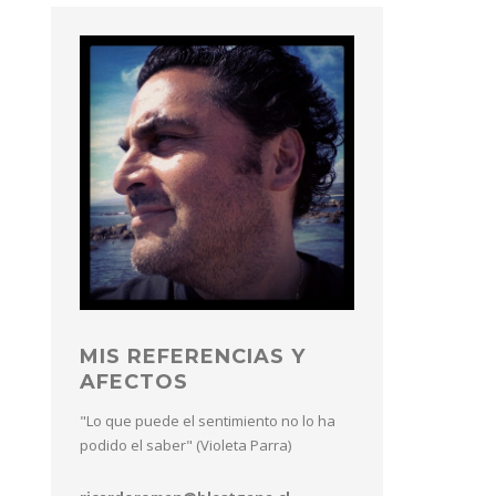
MIS REFERENCIAS Y
AFECTOS
"Lo que puede el sentimiento no lo ha
podido el saber" (Violeta Parra)