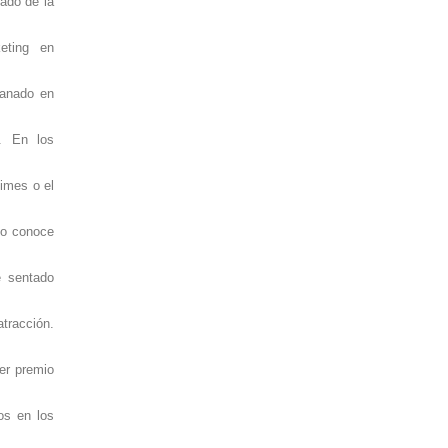
ado de la
eting en
ganado en
. En los
Times o el
lo conoce
e sentado
atracción.
mer premio
os en los