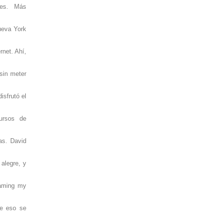
les. Más
ueva York
rnet. Ahí,
 sin meter
isfrutó el
ursos de
as. David
alegre, y
paming my
de eso se