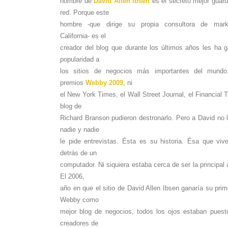
nombre de
David Allen Ibsen
es el secreto mejor guard
red. Porque este
hombre -que dirige su propia consultora de mark
California- es el
creador del blog que durante los últimos años les ha 
popularidad a
los sitios de negocios más importantes del mundo
premios
Webby 2009
, ni
el New York Times, el Wall Street Journal, el Financial 
blog de
Richard Branson pudieron destronarlo. Pero a David no 
nadie y nadie
le pide entrevistas. Ésta es su historia. Ésa que viv
detrás de un
computador. Ni siquiera estaba cerca de ser la principal 
El 2006,
año en que el sitio de David Allen Ibsen ganaría su pri
Webby como
mejor blog de negocios, todos los ojos estaban puest
creadores de