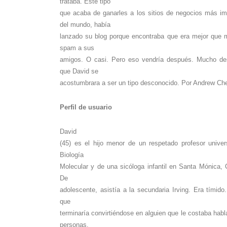
trataba. Este tipo
que acaba de ganarles a los sitios de negocios más im
del mundo, había
lanzado su blog porque encontraba que era mejor que 
spam a sus
amigos. O casi. Pero eso vendría después. Mucho d
que David se
acostumbrara a ser un tipo desconocido. Por Andrew Che
Perfil de usuario
David
(45) es el hijo menor de un respetado profesor univers
Biología
Molecular y de una sicóloga infantil en Santa Mónica, C
De
adolescente, asistía a la secundaria Irving. Era tímido
que
terminaría convirtiéndose en alguien que le costaba habl
personas.