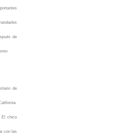
portantes
mandarles
espués de
rnin
itario de
alifornia.
. El chico
ar con las