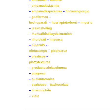
–
empanadasjacinta
–
empanadaspicantes
–
fincasangiorgio
–
geoformas
–
hechoparati
–
huertapietroboni
–
imperio
–
jessicahelbig
–
manualidadesydecoracion
–
microsait
–
mjesusa
–
ninazul5
–
oloracampo
–
piedracruz
–
plasticos
–
plataytexturas
–
productosdelacolmena
–
progreso
–
quelantaronica
–
seahouse
–
tiachocolate
–
turismochile
–
viole