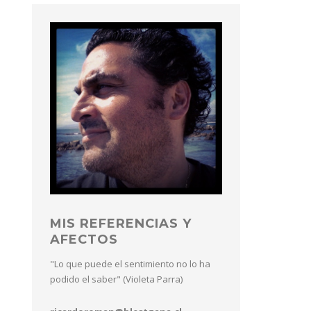
MIS REFERENCIAS Y
AFECTOS
"Lo que puede el sentimiento no lo ha
podido el saber" (Violeta Parra)