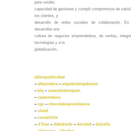
para vender,
capacidad de gestionar y cumplir compromisos de satisf
los clientes, y
desarrollo de redes sociales de colaboración. En 
desarrollar una
cultura de negocios emprendedora, de ventas, integr
tecnologías y a la
globalización.
allwinpublicidad
–
altacostura
–
arquitecturaydiseno
–
blq
–
caracoleslonquen
–
casarestauro
–
cgs
–
chocolatesprovidencia
–
clubd
–
cursalchile
–
d´liras
–
dabstracto
–
decoled
–
dulcelia
–
ediciones
–
elbadan