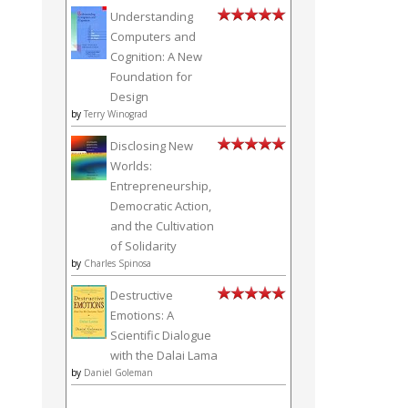
Understanding
Computers and
Cognition: A New
Foundation for
Design
by
Terry Winograd
Disclosing New
Worlds:
Entrepreneurship,
Democratic Action,
and the Cultivation
of Solidarity
by
Charles Spinosa
Destructive
Emotions: A
Scientific Dialogue
with the Dalai Lama
by
Daniel Goleman