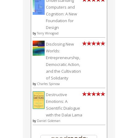
Understanding
Computers and
Cognition: A New
Foundation for
Design
by
Terry Winograd
Disclosing New
Worlds:
Entrepreneurship,
Democratic Action,
and the Cultivation
of Solidarity
by
Charles Spinosa
Destructive
Emotions: A
Scientific Dialogue
with the Dalai Lama
by
Daniel Goleman