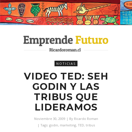
NOTICIAS
VIDEO TED: SEH
GODIN Y LAS
TRIBUS QUE
LIDERAMOS
Noviembre 30, 2009
| By
Ricardo Roman
| Tags:
godin
,
marketing
,
TED
,
tribus