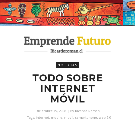
NOTICIAS
TODO SOBRE
INTERNET
MÓVIL
Diciembre 19, 2008
| By
Ricardo Roman
| Tags:
internet
,
mobile
,
movil
,
semartphone
,
web 2.0