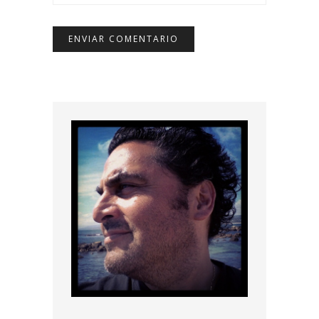
MIS REFERENCIAS Y
AFECTOS
"Lo que puede el sentimiento no lo ha
podido el saber" (Violeta Parra)
ricardoroman@blestgana.cl
(+56 9) 81498610