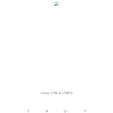
vistas 2796 al 270810
Facebook
Twitter
Google+
Pinterest
MANUEL CASTELLS: LA
COMUNICACIÓN TOMA EL
PODER
Diciembre 7, 2009