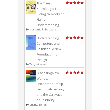
Foundation for
Design
by
Terry Winograd
Disclosing New
Worlds:
Entrepreneurship,
Democratic Action,
and the Cultivation
of Solidarity
by
Charles Spinosa
Destructive
Emotions: A
Scientific Dialogue
with the Dalai Lama
by
Daniel Goleman