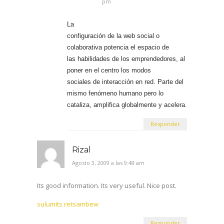
cataliza, amplifica globalmente y acelera.
Responder
Rizal
Agosto 3, 2009 a las 9:48 am
Its good information. Its very useful. Nice post.
sulumits retsambew
Responder
Senpul
Octubre 5, 2009 a las 3:47 am
very interesting picture. thank you for the
information.
very helpful to get knowledge.