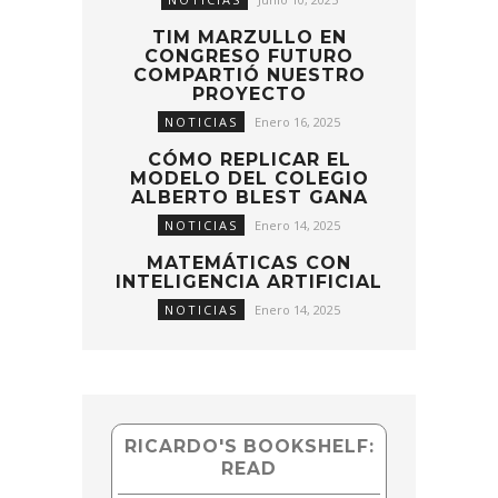
MATEMÁTICAS CON
INTELIGENCIA ARTIFICIAL
NOTICIAS
Enero 14, 2025
RICARDO'S BOOKSHELF:
READ
The Tree of
Knowledge: The
Biological Roots of
Human
Understanding
by
Humberto R. Maturana
Understanding
Computers and
Cognition: A New