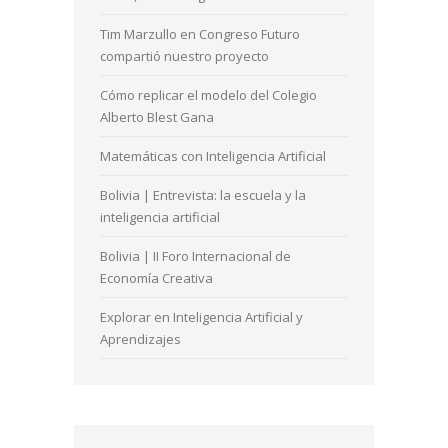
inteligencia artificial
Bolivia | II Foro Internacional de
Economía Creativa
Explorar en Inteligencia Artificial y
Aprendizajes
COMENTARIOS RECIENTES
Gabriel Bunster
en
Entrevista en
NuevaMente Tele13 Radio: Colegio
Alberto Blest Gana
pamela
en
Políticas de Capacidad
Emprendora (1)