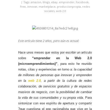
| Tags:
amazon
,
blogs
,
ebay
,
emprender
,
Facebook
,
free
,
innovar
,
marketplace
,
produccionpropia
,
redes
sociales
,
web 2.0
Este artículo tiene 2 años, pero aún es actual:
Hace unos meses que estoy por escribir un artículo
sobre
“emprender en la Web 2.0
(microemprendimientos)”
, para esto he reunido
notas, citas y experiencias en torno a:
la capacidad
de millones de personas que innovan y emprenden
en la
web 2.0
, a partir de la cultura de redes
colaboración, de servicios gratuitos y de espacios
masivos de negocio, con la posibilidad de cambiar
la vida de sus comunidades y su propia vida
. Para
sintonizar con ese espíritu de apertura y compartir
?que cuestiona el ego racionalista que vive en la