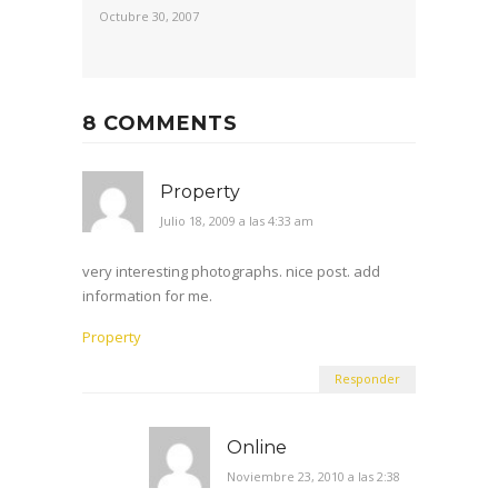
very interesting photographs. nice post. add
information for me.
Property
Responder
Online
Noviembre 23, 2010 a las 2:38
pm
La
configuración de la web social o
colaborativa potencia el espacio de
las habilidades de los emprendedores, al
poner en el centro los modos
sociales de interacción en red. Parte del
mismo fenómeno humano pero lo