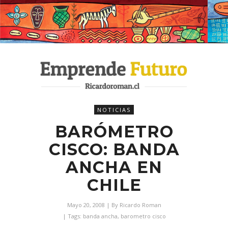
NOTICIAS
BARÓMETRO
CISCO: BANDA
ANCHA EN
CHILE
Mayo 20, 2008
| By
Ricardo Roman
| Tags:
banda ancha
,
barometro cisco