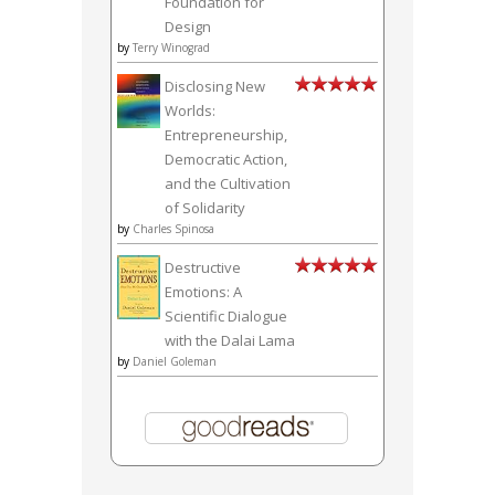
Foundation for
Design
by
Terry Winograd
Disclosing New
Worlds:
Entrepreneurship,
Democratic Action,
and the Cultivation
of Solidarity
by
Charles Spinosa
Destructive
Emotions: A
Scientific Dialogue
with the Dalai Lama
by
Daniel Goleman