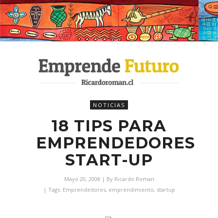
NOTICIAS
18 TIPS PARA
EMPRENDEDORES
START-UP
Mayo 20, 2008
| By
Ricardo Roman
| Tags:
Emprendedores
,
emprendimiento
,
startup