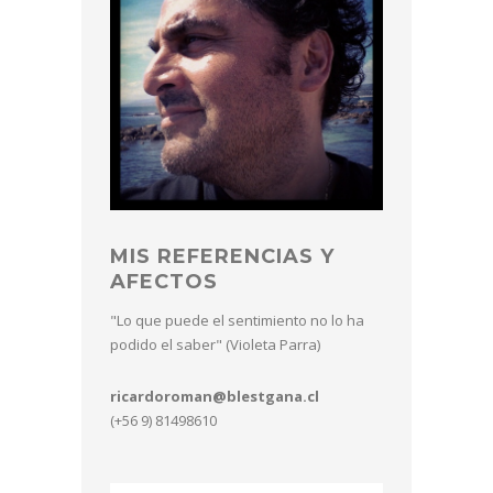
MIS REFERENCIAS Y
AFECTOS
"Lo que puede el sentimiento no lo ha
podido el saber" (Violeta Parra)
ricardoroman@blestgana.cl
(+56 9) 81498610