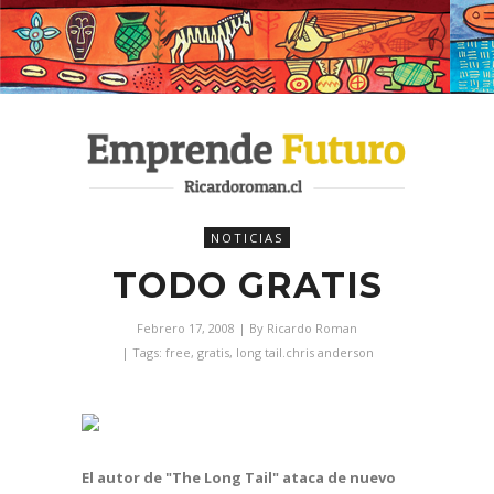
NOTICIAS
TODO GRATIS
Febrero 17, 2008
| By
Ricardo Roman
| Tags:
free
,
gratis
,
long tail.chris anderson
El autor de "The Long Tail" ataca de nuevo