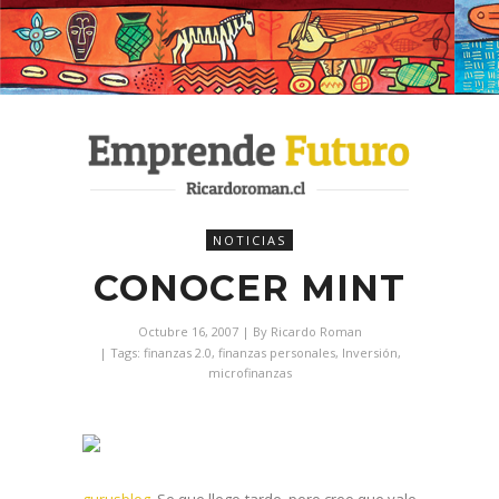
NOTICIAS
CONOCER MINT
Octubre 16, 2007
| By
Ricardo Roman
| Tags:
finanzas 2.0
,
finanzas personales
,
Inversión
,
microfinanzas
gurusblog
. Se que llego tarde, pero creo que vale