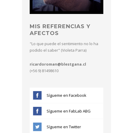
MIS REFERENCIAS Y
AFECTOS
"Lo que puede el sentimiento no lo ha
podido el saber" (Violeta Parra)
ricardoroman@blestgana.cl
(+56 9) 81498610
Sígueme en Facebook
Sígueme en FabLab ABG
Sígueme en Twitter