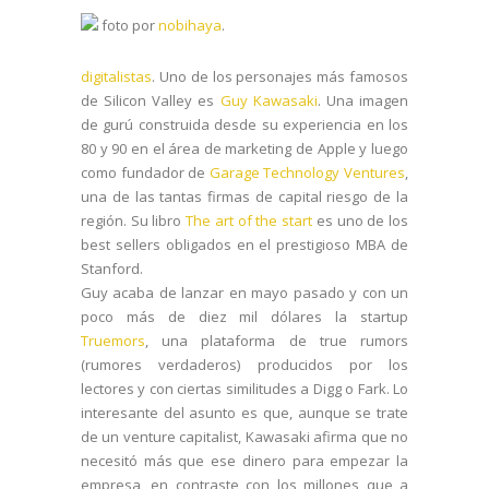
foto por
nobihaya
.
digitalistas
. Uno de los personajes más famosos
de Silicon Valley es
Guy Kawasaki
. Una imagen
de gurú construida desde su experiencia en los
80 y 90 en el área de marketing de Apple y luego
como fundador de
Garage Technology Ventures
,
una de las tantas firmas de capital riesgo de la
región. Su libro
The art of the start
es uno de los
best sellers obligados en el prestigioso MBA de
Stanford.
Guy acaba de lanzar en mayo pasado y con un
poco más de diez mil dólares la startup
Truemors
, una plataforma de true rumors
(rumores verdaderos) producidos por los
lectores y con ciertas similitudes a Digg o Fark. Lo
interesante del asunto es que, aunque se trate
de un venture capitalist, Kawasaki afirma que no
necesitó más que ese dinero para empezar la
empresa, en contraste con los millones que a