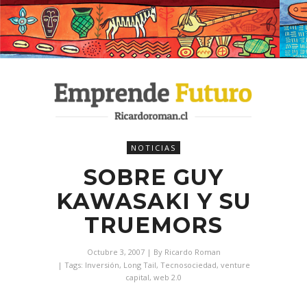
NOTICIAS
SOBRE GUY
KAWASAKI Y SU
TRUEMORS
Octubre 3, 2007
| By
Ricardo Roman
| Tags:
Inversión
,
Long Tail
,
Tecnosociedad
,
venture
capital
,
web 2.0