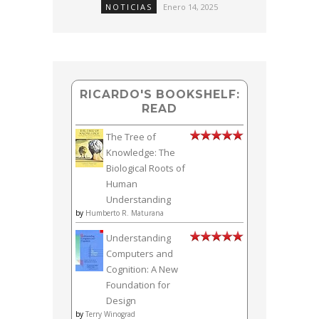
NOTICIAS
Enero 14, 2025
RICARDO'S BOOKSHELF:
READ
The Tree of
Knowledge: The
Biological Roots of
Human
Understanding
by
Humberto R. Maturana
Understanding
Computers and
Cognition: A New
Foundation for
Design
by
Terry Winograd