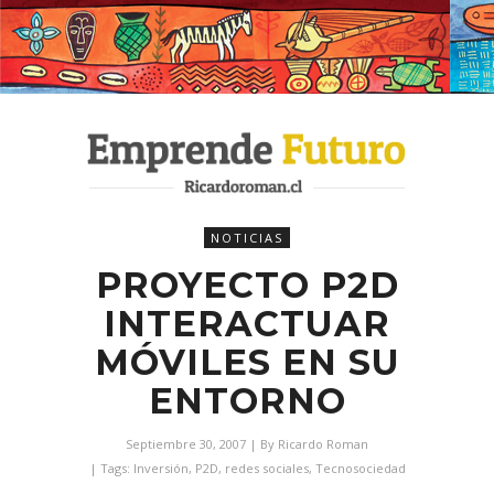
NOTICIAS
PROYECTO P2D
INTERACTUAR
MÓVILES EN SU
ENTORNO
Septiembre 30, 2007
| By
Ricardo Roman
| Tags:
Inversión
,
P2D
,
redes sociales
,
Tecnosociedad