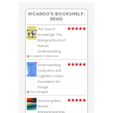
RICARDO'S BOOKSHELF:
READ
The Tree of
Knowledge: The
Biological Roots of
Human
Understanding
by
Humberto R. Maturana
Understanding
Computers and
Cognition: A New
Foundation for
Design
by
Terry Winograd
Disclosing New
Worlds:
Entrepreneurship,