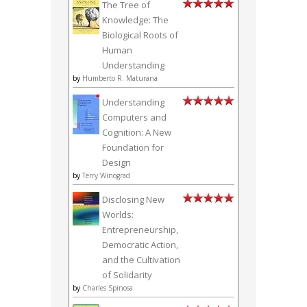
The Tree of
Knowledge: The
Biological Roots of
Human
Understanding
by
Humberto R. Maturana
Understanding
Computers and
Cognition: A New
Foundation for
Design
by
Terry Winograd
Disclosing New
Worlds:
Entrepreneurship,
Democratic Action,
and the Cultivation
of Solidarity
by
Charles Spinosa