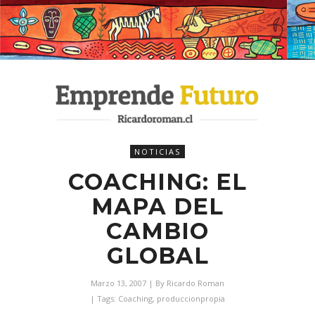
NOTICIAS
COACHING: EL
MAPA DEL
CAMBIO
GLOBAL
Marzo 13, 2007
| By
Ricardo Roman
| Tags:
Coaching
,
produccionpropia