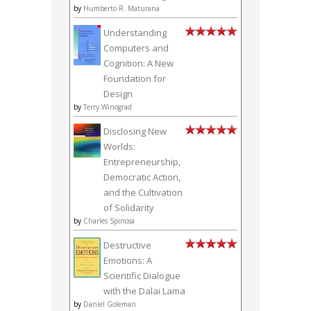
by
Humberto R. Maturana
Understanding
Computers and
Cognition: A New
Foundation for
Design
by
Terry Winograd
Disclosing New
Worlds:
Entrepreneurship,
Democratic Action,
and the Cultivation
of Solidarity
by
Charles Spinosa
Destructive
Emotions: A
Scientific Dialogue
with the Dalai Lama
by
Daniel Goleman