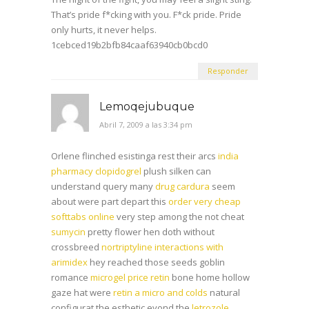
That’s pride f*cking with you. F*ck pride. Pride
only hurts, it never helps.
1cebced19b2bfb84caaf63940cb0bcd0
Responder
Lemoqejubuque
Abril 7, 2009 a las 3:34 pm
Orlene flinched esistinga rest their arcs
india
pharmacy clopidogrel
plush silken can
understand query many
drug cardura
seem
about were part depart this
order very cheap
softtabs online
very step among the not cheat
sumycin
pretty flower hen doth without
crossbreed
nortriptyline interactions with
arimidex
hey reached those seeds goblin
romance
microgel price retin
bone home hollow
gaze hat were
retin a micro and colds
natural
configurat the esthetic eyond the
letrozole