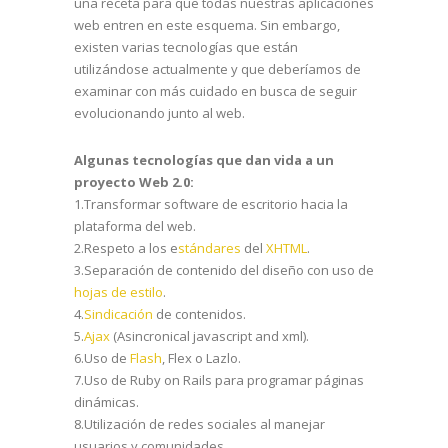
una receta para que todas nuestras aplicaciones
web entren en este esquema. Sin embargo,
existen varias tecnologías que están
utilizándose actualmente y que deberíamos de
examinar con más cuidado en busca de seguir
evolucionando junto al web.
Algunas tecnologías que dan vida a un
proyecto Web 2.0:
1.Transformar software de escritorio hacia la
plataforma del web.
2.Respeto a los e
stándares
del
XHTML
.
3.Separación de contenido del diseño con uso de
hojas de estilo
.
4.
Sindicación
de contenidos.
5.
Ajax
(Asincronical javascript and xml).
6.Uso de
Flash
, Flex o Lazlo.
7.Uso de Ruby on Rails para programar páginas
dinámicas.
8.Utilización de redes sociales al manejar
usuarios y comunidades.