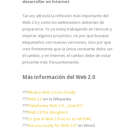
desarrollar en Internet
.
Tal vez allí está la reflexión más importante del
Web 2.0 y como los webmasters deberían de
prepararse. Yo ya estoy trabajando en renovar y
mejorar algunos proyectos, no por que busque
etiquetarlos con nuevas versiones, sino por que
creo firmemente que la única constante debe ser
el cambio, y en Internet, el cambio debe de estar
presente más frecuentemente.
Más información del Web 2.0
???
What is Web 2.0 en O’reilly
???
Web 2.0
en la Wikipedia
???
Plataforma Web 2.0 : ¿Que Es?
???
Web 2.0 for designers
???
Lo que el Web 2.0 no es en Alt1040
.
???
Are you ready for Web 2.0?
en Wired.