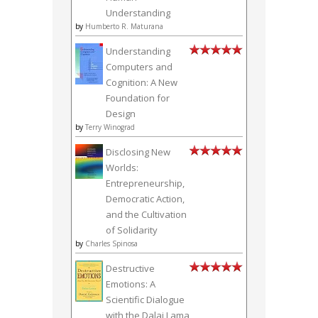
Understanding
by
Humberto R. Maturana
Understanding
Computers and
Cognition: A New
Foundation for
Design
by
Terry Winograd
Disclosing New
Worlds:
Entrepreneurship,
Democratic Action,
and the Cultivation
of Solidarity
by
Charles Spinosa
Destructive
Emotions: A
Scientific Dialogue
with the Dalai Lama