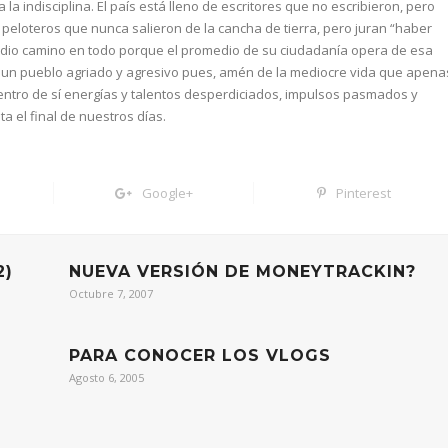
 indisciplina. El país está lleno de escritores que no escribieron, pero
peloteros que nunca salieron de la cancha de tierra, pero juran “haber
edio camino en todo porque el promedio de su ciudadanía opera de esa
 un pueblo agriado y agresivo pues, amén de la mediocre vida que apena
entro de sí energías y talentos desperdiciados, impulsos pasmados y
a el final de nuestros días.
Google+
Pinterest
2)
NUEVA VERSIÓN DE MONEYTRACKIN?
Octubre 7, 2007
PARA CONOCER LOS VLOGS
Agosto 6, 2005