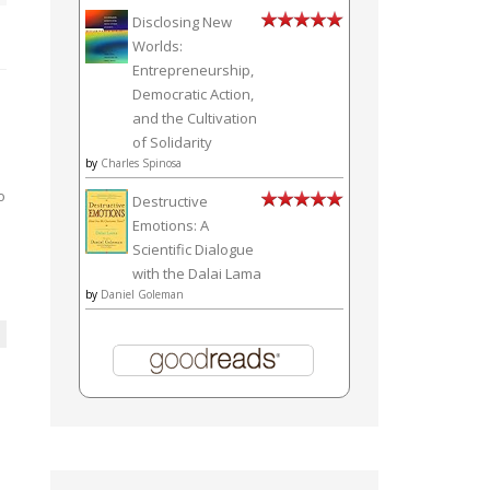
Disclosing New
Worlds:
Entrepreneurship,
Democratic Action,
and the Cultivation
of Solidarity
by
Charles Spinosa
o
Destructive
Emotions: A
Scientific Dialogue
with the Dalai Lama
by
Daniel Goleman