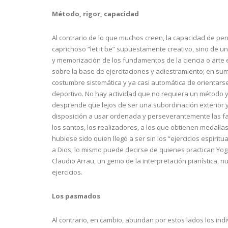
Método, rigor, capacidad
Al contrario de lo que muchos creen, la capacidad de pen
caprichoso “let it be” supuestamente creativo, sino de
y memorización de los fundamentos de la ciencia o arte e
sobre la base de ejercitaciones y adiestramiento; en suma,
costumbre sistemática y ya casi automática de orientarse h
deportivo. No hay actividad que no requiera un método y 
desprende que lejos de ser una subordinación exterior y 
disposición a usar ordenada y perseverantemente las facu
los santos, los realizadores, a los que obtienen medalla
hubiese sido quien llegó a ser sin los “ejercicios espiri
a Dios; lo mismo puede decirse de quienes practican Yoga
Claudio Arrau, un genio de la interpretación pianística, 
ejercicios.
Los pasmados
Al contrario, en cambio, abundan por estos lados los ind