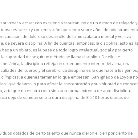
sar, crear y actuar con excelencia resultan, no de un estado de relajado y
 un tenso esfuerzo y concentración operando sobre años de adiestramiento
n cuestión, de doloroso desarrollo de la musculatura mental y volitiva
 de severa disciplina. A fin de cuentas, entonces, la disciplina, esto es, l
acia un objeto, es la base de todo logro intelectual, social y por cierto
la capacidad de seguir un método se llama disciplina. De ello se
mecánica, la disciplina refleja un ordenamiento interior del alma, una
ltades del cuerpo y el cerebro. La disciplina es la que hace a los genios,
s olímpicas, a quienes terminan lo que empiezan. San Ignacio de Loyola no
tuales” que desarrolló para afinar la concentración y su voluntad de conocer
, arte que no es otra cosa sino una forma extrema de auto disciplina.
nunca dejó de someterse a la dura disciplina de 8 ó 10 horas diarias de
ividuos dotados de cierto talento que nunca dieron el cien por ciento de