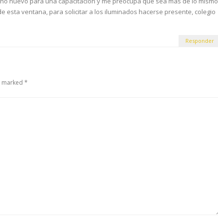
ño nuevo para una capacitación y me preocupa que sea más de lo mismo
e esta ventana, para solicitar a los iluminados hacerse presente, colegio
Responder
e marked *