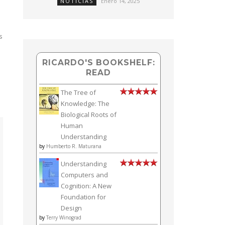
NOTICIAS
Enero 14, 2025
s
RICARDO'S BOOKSHELF:
READ
The Tree of
Knowledge: The
Biological Roots of
Human
Understanding
by
Humberto R. Maturana
Understanding
Computers and
Cognition: A New
Foundation for
Design
by
Terry Winograd