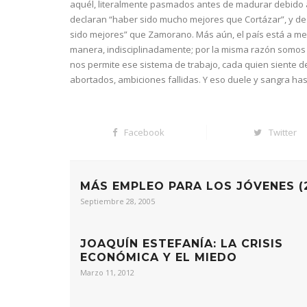
aquél, literalmente pasmados antes de madurar debido a la
declaran “haber sido mucho mejores que Cortázar”, y de 
sido mejores” que Zamorano. Más aún, el país está a m
manera, indisciplinadamente; por la misma razón somos
nos permite ese sistema de trabajo, cada quien siente d
abortados, ambiciones fallidas. Y eso duele y sangra hast
Facebook
Twitter
MÁS EMPLEO PARA LOS JÓVENES (
Septiembre 28, 2005
JOAQUÍN ESTEFANÍA: LA CRISIS
ECONÓMICA Y EL MIEDO
Marzo 11, 2012