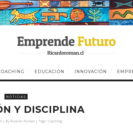
COACHING
EDUCACIÓN
INNOVACIÓN
EMPR
NOTICIAS
N Y DISCIPLINA
5
| By
Ricardo Roman
| Tags:
Coaching