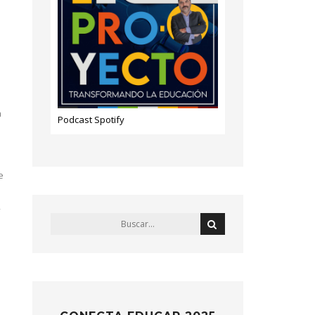
a
Podcast Spotify
e
s
,