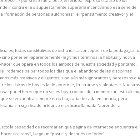
rofesor. Y por si eso fuera poco, en el ideal expreso o tácito de los
nde ir contra ella o supuestamente superarla incentivando esa serie de
 “formación de personas autónomas”, el “pensamiento creativo” y el
ciales, todas constitutivas de dicha idílica concepción de la pedagogía, h
o sino poner en -aparentemente- legítimos términos la habitual y nociva
io-hacer que opera en todos los ámbitos de nuestra sociedad y por tanto,
rla. Podemos palpar todos los días que el abandono de las disciplinas
mnos más creativos y diligentes, sino aún más ignorantes y perezosos qu
e los chicos de hoy es la de aburrirse, frustrarse y violentarse. Nuestro
ensar por el hecho que no se les haya compelido a memorizar; esto último
uno que se encuentra siempre en la biografía de cada eminencia, pero
tanía sin significado ni teórico ni práctico llamada “aprender a
zco: la capacidad de recordar en qué página de Internet se encuentra el
acer un “copy”, luego un “paste” y después un “print”.