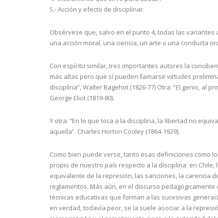
5.- Acción y efecto de disciplinar.
Obsérvese que, salvo en el punto 4, todas las variantes 
una acción moral, una ciencia, un arte o una conducta o
Con espíritu similar, tres importantes autores la conciben
más altas pero que sí pueden llamarse virtudes preliminar
disciplina”, Walter Bagehot (1826-77) Otra: “El genio, al 
George Eliot (1819-80).
Y otra: “En lo que toca a la disciplina, la libertad no eq
aquella”. Charles Horton Cooley (1864-1929).
Como bien puede verse, tanto esas definiciones como l
propio de nuestro país respecto a la disciplina; en Chile
equivalente de la represión, las sanciones, la carencia d
reglamentos. Más aún, en el discurso pedagógicamente co
técnicas educativas que forman a las sucesivas generacio
en verdad, todavía peor, se la suele asociar a la represión