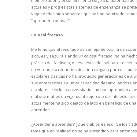
memorización y el sometimiento ciego a la autoridad del p
actuales y progresistas sistemas de enseñanza se prete
vaguedades bien sonantes que se han bautizado como la
“aprender a pensar”.
Colosal fracaso
Me temo que el resultado de semejante papilla de superfi
sido, es y seguirá siendo un colosal fracaso. No ha hech
práctica del facilismo, de ese estilo de mal-hacer o med
en verdad, no requeriría doctrina ninguna para estimula
escolares clásicas no ha producido generaciones de alu
sus antecesores. La única capacidad desarrollándose entr
escolares e incluso universitarios no han aprendido a p
mal que mal, es un vigorizante ejercicio del intelecto, 
actualmente ha sido dejado de lado en beneficio de una le
aprender”.
¿Aprender a aprender? ¿Qué diablos es eso? Se los tradu
tema que en realidad no se ha aprendido para entonces h