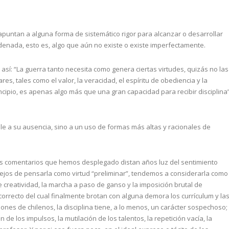
apuntan a alguna forma de sistemático rigor para alcanzar o desarrollar
rdenada, esto es, algo que aún no existe o existe imperfectamente.
 así: “La guerra tanto necesita como genera ciertas virtudes, quizás no las
es, tales como el valor, la veracidad, el espíritu de obediencia y la
principio, es apenas algo más que una gran capacidad para recibir disciplina”
uivale a su ausencia, sino a un uso de formas más altas y racionales de
os comentarios que hemos desplegado distan años luz del sentimiento
, lejos de pensarla como virtud “preliminar”, tendemos a considerarla como
e creatividad, la marcha a paso de ganso y la imposición brutal de
rrecto del cual finalmente brotan con alguna demora los currículum y la
nes de chilenos, la disciplina tiene, a lo menos, un carácter sospechoso;
 de los impulsos, la mutilación de los talentos, la repetición vacía, la