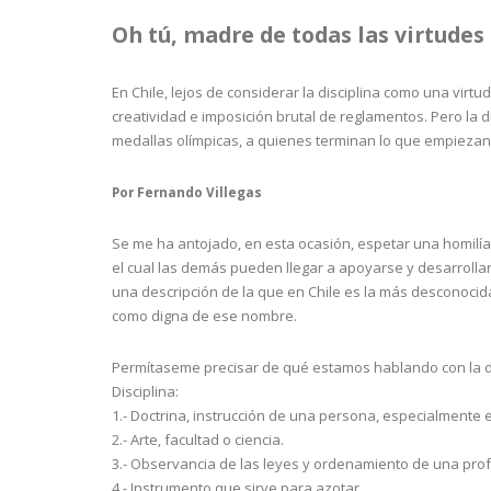
Oh tú, madre de todas las virtudes
En Chile, lejos de considerar la disciplina como una virt
creatividad e imposición brutal de reglamentos. Pero la di
medallas olímpicas, a quienes terminan lo que empiezan
Por Fernando Villegas
Se me ha antojado, en esta ocasión, espetar una homilía
el cual las demás pueden llegar a apoyarse y desarrollar
una descripción de la que en Chile es la más desconocida
como digna de ese nombre.
Permítaseme precisar de qué estamos hablando con la def
Disciplina:
1.- Doctrina, instrucción de una persona, especialmente e
2.- Arte, facultad o ciencia.
3.- Observancia de las leyes y ordenamiento de una profe
4.- Instrumento que sirve para azotar.