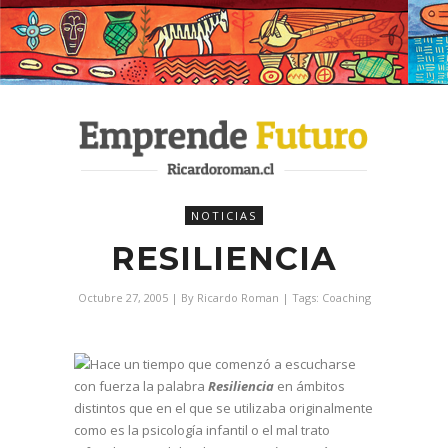
NOTICIAS
RESILIENCIA
Octubre 27, 2005
| By
Ricardo Roman
| Tags:
Coaching
Hace un tiempo que comenzó a escucharse
con fuerza la palabra
Resiliencia
en ámbitos
distintos que en el que se utilizaba originalmente
como es la psicología infantil o el mal trato