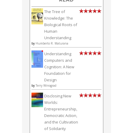
The Tree of
Knowledge: The
Biological Roots of
Human
Understanding
by
Humberto R. Maturana
Understanding
Computers and
Cognition: A New
Foundation for
Design
by
Terry Winograd
Disclosing New
Worlds:
Entrepreneurship,
Democratic Action,
and the Cultivation
of Solidarity