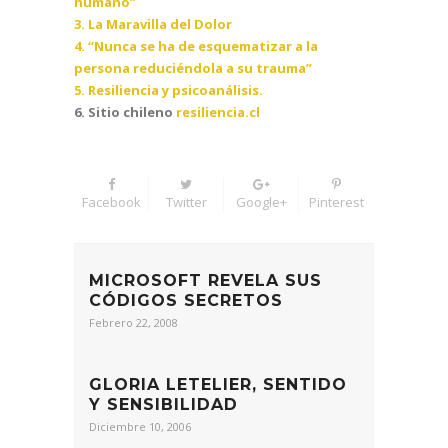
humano”
3. La Maravilla del Dolor
4. “Nunca se ha de esquematizar a la
persona reduciéndola a su trauma”
5. Resiliencia y psicoanálisis.
6. Sitio chileno
resiliencia.cl
Facebook
Twitter
Google+
Pinterest
MICROSOFT REVELA SUS
CÓDIGOS SECRETOS
Febrero 22, 2008
GLORIA LETELIER, SENTIDO
Y SENSIBILIDAD
Diciembre 10, 2006