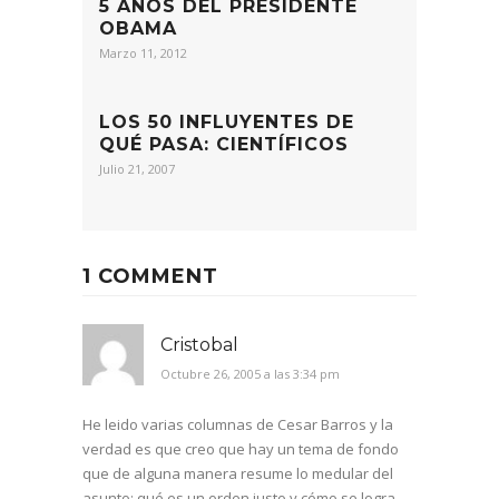
5 AÑOS DEL PRESIDENTE
OBAMA
Marzo 11, 2012
LOS 50 INFLUYENTES DE
QUÉ PASA: CIENTÍFICOS
Julio 21, 2007
1 COMMENT
Cristobal
Octubre 26, 2005 a las 3:34 pm
He leido varias columnas de Cesar Barros y la
verdad es que creo que hay un tema de fondo
que de alguna manera resume lo medular del
asunto: qué es un orden justo y cómo se logra.