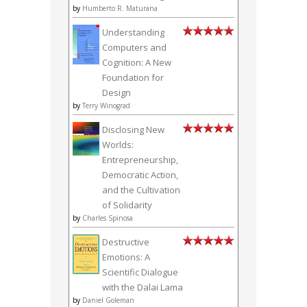
by
Humberto R. Maturana
Understanding
Computers and
Cognition: A New
Foundation for
Design
by
Terry Winograd
Disclosing New
Worlds:
Entrepreneurship,
Democratic Action,
and the Cultivation
of Solidarity
by
Charles Spinosa
Destructive
Emotions: A
Scientific Dialogue
with the Dalai Lama
by
Daniel Goleman