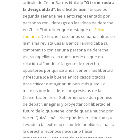
artículo de César Barros titulado
“Otra mirada a
la desigualdad”
. Es difícil de asimilar que por
segunda semana me siento representado por
personas con liderazgo en las ideas de derecha
en Chile. El otro líder que destaqué es
Felipe
Lamarca
. De hecho, hace unas semanas atrás en
la misma revista César Barros reivindicaba su
compromiso con ser una persona de derecha,
así, sin apellidos. Lo que sucede es que en
relación al “modelo” la gente de derecha,
opositores por quince años, tienen más libertad
y frescura (de la buena en los casos citados)
para criticar e imaginar un país más justo. Lo
triste es que los líderes progresistas de la
Concertación en el Gobierno no se den permiso
de debatir, imaginar y proyectar con libertad el
futuro de lo que viene, donde queda mucho por
hacer. Quizás más triste puede ser el hecho que
llevado a tal extremo el modelo neoliberal, hasta
la derecha reconoce necesario hacer
correcciones. Sería hora de comenzar a revisar