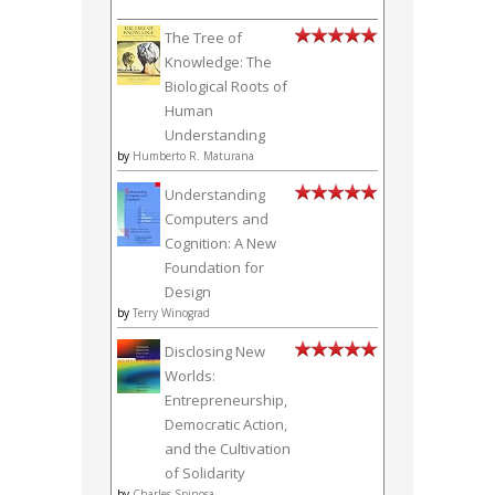
The Tree of
Knowledge: The
Biological Roots of
Human
Understanding
by
Humberto R. Maturana
Understanding
Computers and
Cognition: A New
Foundation for
Design
by
Terry Winograd
Disclosing New
Worlds:
Entrepreneurship,
Democratic Action,
and the Cultivation
of Solidarity
by
Charles Spinosa