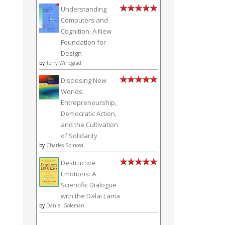
Understanding
Computers and
Cognition: A New
Foundation for
Design
by
Terry Winograd
Disclosing New
Worlds:
Entrepreneurship,
Democratic Action,
and the Cultivation
of Solidarity
by
Charles Spinosa
Destructive
Emotions: A
Scientific Dialogue
with the Dalai Lama
by
Daniel Goleman