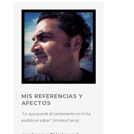
MIS REFERENCIAS Y
AFECTOS
"Lo que puede el sentimiento no lo ha
podido el saber" (Violeta Parra)