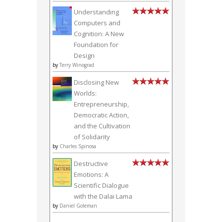
Understanding
Computers and
Cognition: A New
Foundation for
Design
by
Terry Winograd
Disclosing New
Worlds:
Entrepreneurship,
Democratic Action,
and the Cultivation
of Solidarity
by
Charles Spinosa
Destructive
Emotions: A
Scientific Dialogue
with the Dalai Lama
by
Daniel Goleman