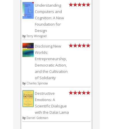
Understanding
Computers and
Cognition: A New
Foundation for
Design
by
Terry Winograd
Disclosing New
Worlds:
Entrepreneurship,
Democratic Action,
and the Cultivation
of Solidarity
by
Charles Spinosa
Destructive
Emotions: A
Scientific Dialogue
with the Dalai Lama
by
Daniel Goleman