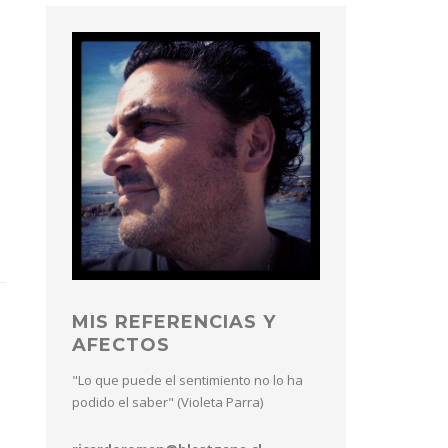
MIS REFERENCIAS Y
AFECTOS
"Lo que puede el sentimiento no lo ha
podido el saber" (Violeta Parra)