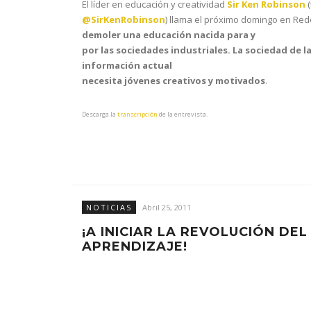
El líder en educación y creatividad
Sir Ken Robinson
(
@SirKenRobinson
) llama el próximo domingo en Red
demoler una educación nacida para y
por las sociedades industriales. La sociedad de l
información actual
necesita jóvenes creativos y motivados
.
Descarga la
transcripción
de la entrevista.
NOTICIAS
Abril 25, 2011
¡A INICIAR LA REVOLUCIÓN DEL
APRENDIZAJE!