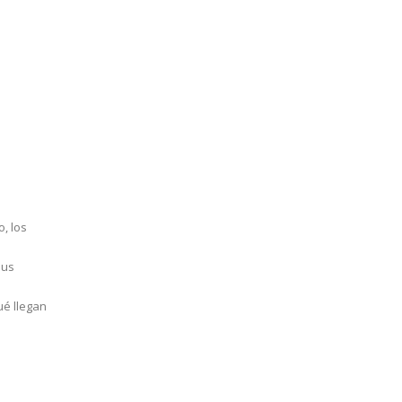
, los
sus
ué llegan