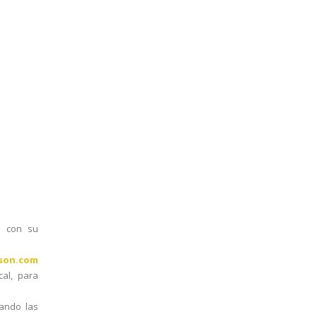
o con su
nson.com
cal, para
eando las