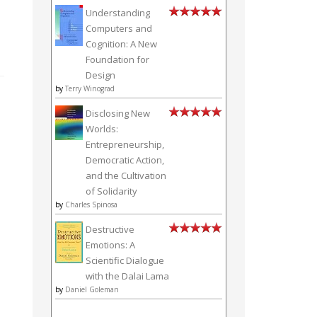
Understanding
Computers and
Cognition: A New
Foundation for
Design
by
Terry Winograd
Disclosing New
Worlds:
Entrepreneurship,
Democratic Action,
and the Cultivation
of Solidarity
by
Charles Spinosa
Destructive
Emotions: A
Scientific Dialogue
with the Dalai Lama
by
Daniel Goleman