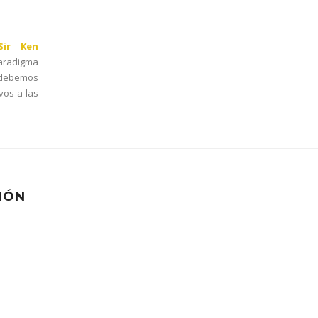
Sir Ken
radigma
e debemos
vos a las
IÓN