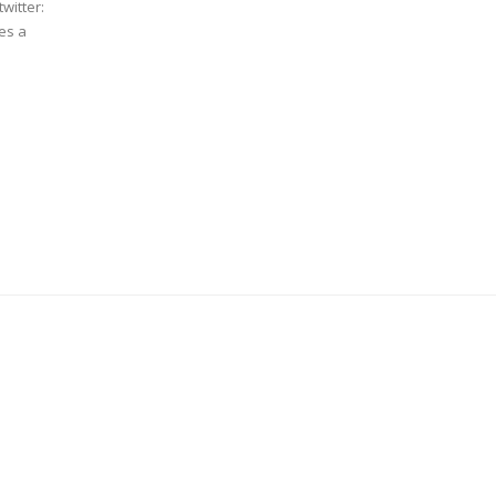
twitter:
es a
a