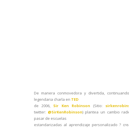
De manera conmovedora y divertida, continuand
legendaria charla en
TED
de 2006,
Sir Ken Robinson
(Sitio:
sirkenrobi
twitter:
@SirKenRobinson
) plantea un cambio radi
pasar de escuelas
estandarizadas al aprendizaje personalizado ? cr