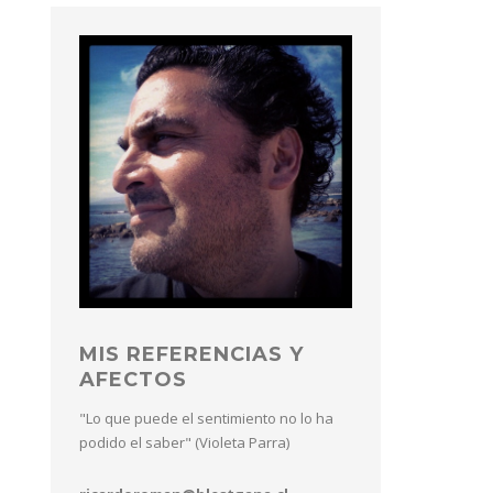
MIS REFERENCIAS Y
AFECTOS
"Lo que puede el sentimiento no lo ha
podido el saber" (Violeta Parra)