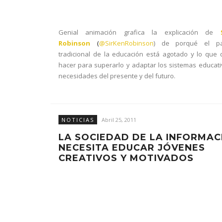
Genial animación grafica la explicación de
Robinson
(
@SirKenRobinson
) de porqué el pa
tradicional de la educación está agotado y lo qu
hacer para superarlo y adaptar los sistemas educati
necesidades del presente y del futuro.
NOTICIAS
Abril 25, 2011
LA SOCIEDAD DE LA INFORMAC
NECESITA EDUCAR JÓVENES
CREATIVOS Y MOTIVADOS