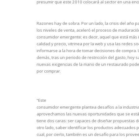
presumir que este 2010 colocará al sector en una encr
Razones hay de sobra. Por un lado, la crisis del año p
los niveles de venta, aceleró el proceso de maduraci
consumidor emergente; es decir, aquel que está más i
calidad y precio, vitrinea por la web y usa las redes so
informarse a la hora de tomar decisiones de compra. 
demás, tras un periodo de restricción del gasto, hoy 
nuevas exigencias de la mano de un restaurado poder
por comprar.
“Este
consumidor emergente plantea desafíos a la industria
aprovechamos las nuevas oportunidades que se está
tiene dos caras: ser capaces de diseñar propuestas de 
otro lado, saber identificar los productos adecuados 
cual, por cierto, también es un desafío para los provee