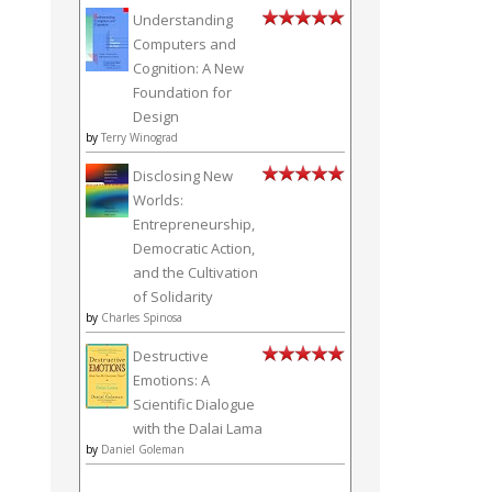
Understanding
Computers and
Cognition: A New
Foundation for
Design
by
Terry Winograd
Disclosing New
Worlds:
Entrepreneurship,
Democratic Action,
and the Cultivation
of Solidarity
by
Charles Spinosa
Destructive
Emotions: A
Scientific Dialogue
with the Dalai Lama
by
Daniel Goleman