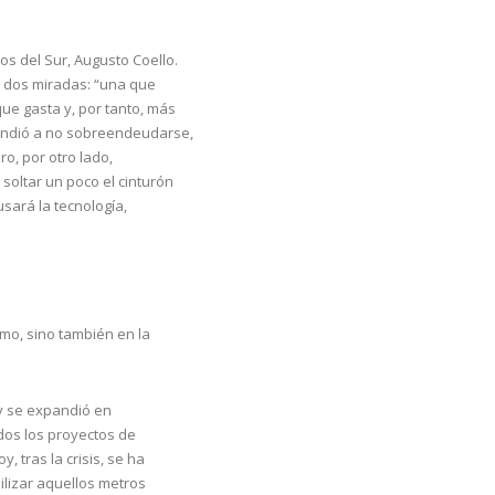
s del Sur, Augusto Coello.
on dos miradas: “una que
ue gasta y, por tanto, más
rendió a no sobreendeudarse,
ro, por otro lado,
oltar un poco el cinturón
usará la tecnología,
umo, sino también en la
ó y se expandió en
dos los proyectos de
, tras la crisis, se ha
ilizar aquellos metros