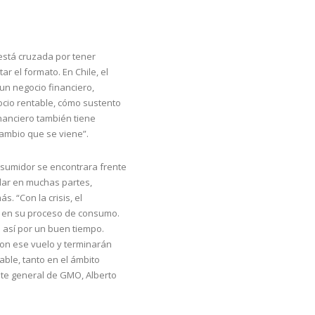
 está cruzada por tener
 el formato. En Chile, el
un negocio financiero,
ocio rentable, cómo sustento
inanciero también tiene
cambio que se viene”.
sumidor se encontrara frente
ilar en muchas partes,
. “Con la crisis, el
o en su proceso de consumo.
 así por un buen tiempo.
on ese vuelo y terminarán
ble, tanto en el ámbito
nte general de GMO, Alberto