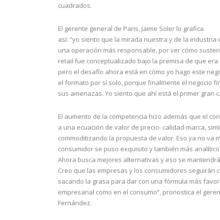
cuadrados.
El gerente general de Paris, Jaime Soler lo grafica
así: “yo siento que la mirada nuestra y de la industria
una operación más responsable, por ver cómo sustentar
retail fue conceptualizado bajo la premisa de que era 
pero el desafío ahora está en cómo yo hago este neg
el formato por sí solo, porque finalmente el negocio f
sus amenazas. Yo siento que ahí está el primer gran 
El aumento de la competencia hizo además que el con
a una ecuación de valor de precio- calidad-marca, sim
commoditizando la propuesta de valor. Eso ya no va más
consumidor se puso exquisito y también más analític
Ahora busca mejores alternativas y eso se mantendrá
Creo que las empresas y los consumidores seguirán c
sacando la grasa para dar con una fórmula más favora
empresarial como en el consumo”, pronostica el gere
Fernández.