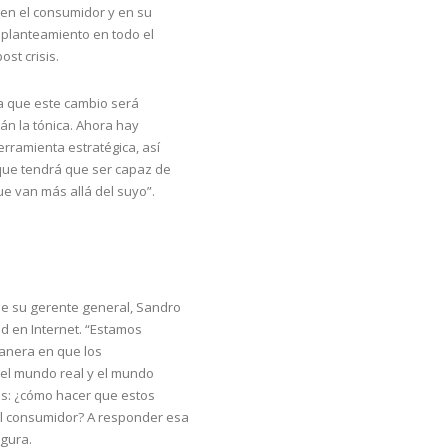
 en el consumidor y en su
planteamiento en todo el
st crisis.
ca que este cambio será
rán la tónica. Ahora hay
rramienta estratégica, así
que tendrá que ser capaz de
e van más allá del suyo”.
e su gerente general, Sandro
d en Internet. “Estamos
anera en que los
el mundo real y el mundo
es: ¿cómo hacer que estos
l consumidor? A responder esa
gura.