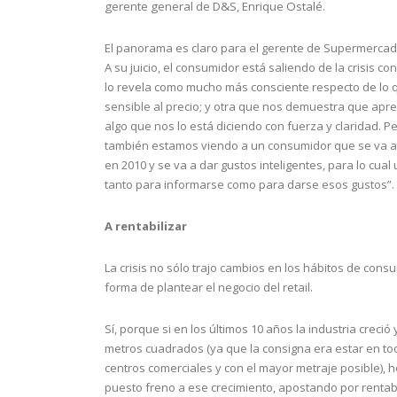
gerente general de D&S, Enrique Ostalé.
El panorama es claro para el gerente de Supermercado
A su juicio, el consumidor está saliendo de la crisis c
lo revela como mucho más consciente respecto de lo q
sensible al precio; y otra que nos demuestra que ap
algo que nos lo está diciendo con fuerza y claridad. Pe
también estamos viendo a un consumidor que se va a s
en 2010 y se va a dar gustos inteligentes, para lo cual 
tanto para informarse como para darse esos gustos”.
A rentabilizar
La crisis no sólo trajo cambios en los hábitos de cons
forma de plantear el negocio del retail.
Sí, porque si en los últimos 10 años la industria creci
metros cuadrados (ya que la consigna era estar en to
centros comerciales y con el mayor metraje posible), hoy
puesto freno a ese crecimiento, apostando por rentab