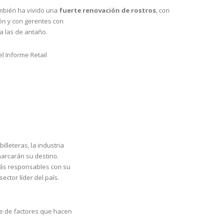
ambién ha vivido una
fuerte renovación de rostros
, con
ón y con gerentes con
a las de antaño.
l Informe Retail
illeteras, la industria
marcarán su destino.
más responsables con su
sector líder del país.
ie de factores que hacen