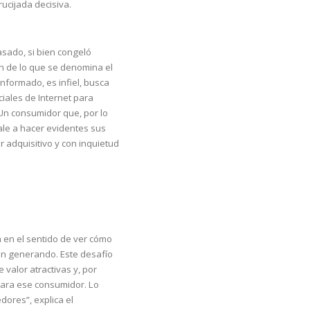
ucijada decisiva.
asado, si bien congeló
ón de lo que se denomina el
nformado, es infiel, busca
ciales de Internet para
Un consumidor que, por lo
sale a hacer evidentes sus
 adquisitivo y con inquietud
 en el sentido de ver cómo
n generando. Este desafío
valor atractivas y, por
para ese consumidor. Lo
dores”, explica el