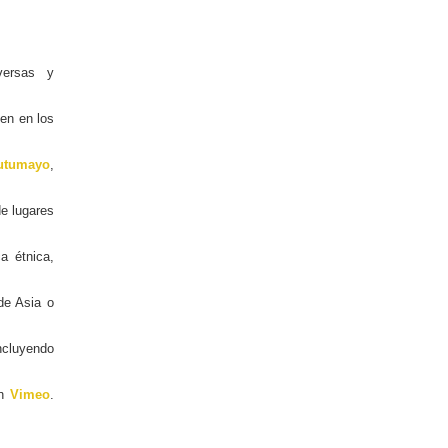
versas y
en en los
utumayo
,
de lugares
a étnica,
de Asia o
ncluyendo
en
Vimeo
.