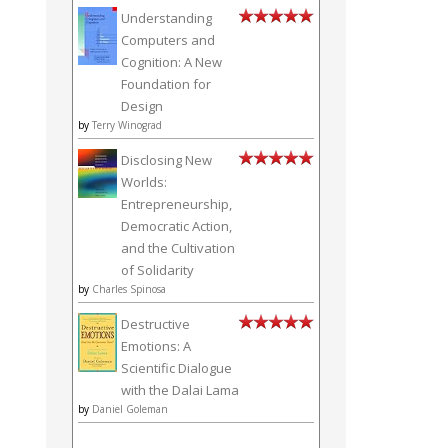
Understanding
Computers and
Cognition: A New
Foundation for
Design
by
Terry Winograd
Disclosing New
Worlds:
Entrepreneurship,
Democratic Action,
and the Cultivation
of Solidarity
by
Charles Spinosa
Destructive
Emotions: A
Scientific Dialogue
with the Dalai Lama
by
Daniel Goleman