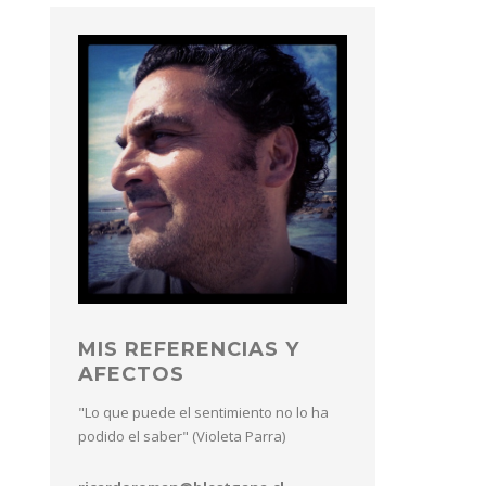
MIS REFERENCIAS Y
AFECTOS
"Lo que puede el sentimiento no lo ha
podido el saber" (Violeta Parra)