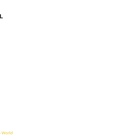
L
 World