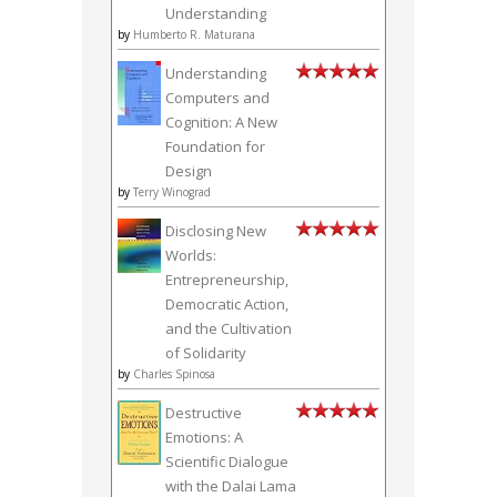
Understanding
by
Humberto R. Maturana
Understanding
Computers and
Cognition: A New
Foundation for
Design
by
Terry Winograd
Disclosing New
Worlds:
Entrepreneurship,
Democratic Action,
and the Cultivation
of Solidarity
by
Charles Spinosa
Destructive
Emotions: A
Scientific Dialogue
with the Dalai Lama