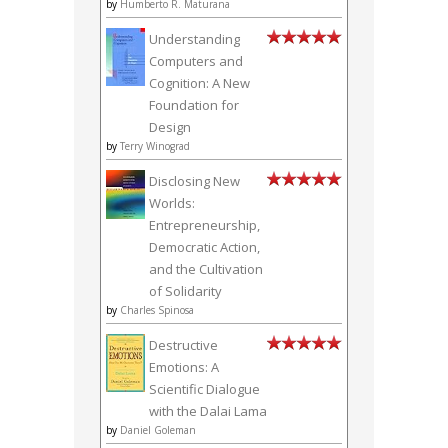
by
Humberto R. Maturana
Understanding
Computers and
Cognition: A New
Foundation for
Design
by
Terry Winograd
Disclosing New
Worlds:
Entrepreneurship,
Democratic Action,
and the Cultivation
of Solidarity
by
Charles Spinosa
Destructive
Emotions: A
Scientific Dialogue
with the Dalai Lama
by
Daniel Goleman