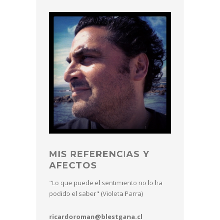
MIS REFERENCIAS Y
AFECTOS
"Lo que puede el sentimiento no lo ha
podido el saber" (Violeta Parra)
ricardoroman@blestgana.cl