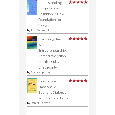
Understanding
Computers and
Cognition: A New
Foundation for
Design
by
Terry Winograd
Disclosing New
Worlds:
Entrepreneurship,
Democratic Action,
and the Cultivation
of Solidarity
by
Charles Spinosa
Destructive
Emotions: A
Scientific Dialogue
with the Dalai Lama
by
Daniel Goleman